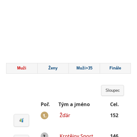
Muži
Ženy
Muži>35
Finále
Sloupec
Poř.
Tým a jméno
Cel.
Žďár
152
1.
Krotějov Sport
146
2.