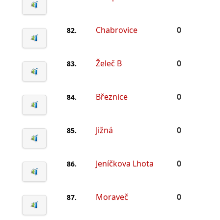
Chabrovice
0
82.
Želeč B
0
83.
Březnice
0
84.
Jižná
0
85.
Jeníčkova Lhota
0
86.
Moraveč
0
87.