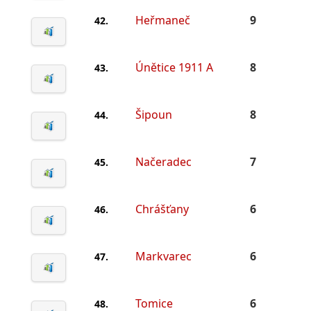
Heřmaneč
9
42.
Únětice 1911 A
8
43.
Šipoun
8
44.
Načeradec
7
45.
Chrášťany
6
46.
Markvarec
6
47.
Tomice
6
48.