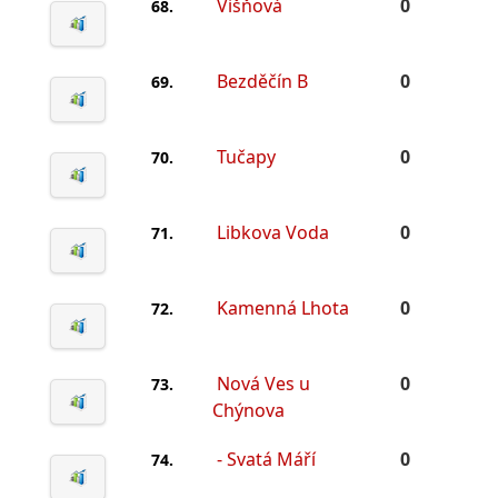
Višňová
0
68.
Bezděčín B
0
69.
Tučapy
0
70.
Libkova Voda
0
71.
Kamenná Lhota
0
72.
Nová Ves u
0
73.
Chýnova
- Svatá Máří
0
74.