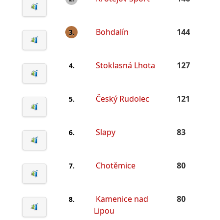
Bohdalín
144
3.
Stoklasná Lhota
127
4.
Český Rudolec
121
5.
Slapy
83
6.
Chotěmice
80
7.
Kamenice nad
80
8.
Lipou