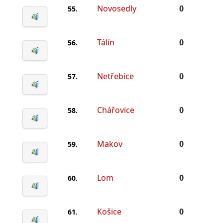
Novosedly
0
55.
Tálín
0
56.
Netřebice
0
57.
Chářovice
0
58.
Makov
0
59.
Lom
0
60.
Košice
0
61.