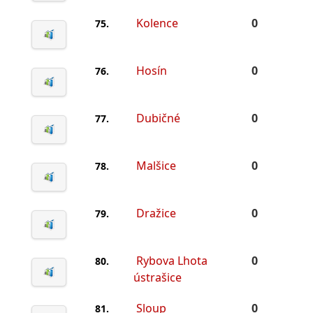
Kolence
0
75.
Hosín
0
76.
Dubičné
0
77.
Malšice
0
78.
Dražice
0
79.
Rybova Lhota
0
80.
ústrašice
Sloup
0
81.