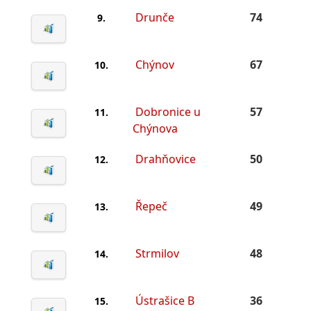
Drunče
74
9.
Chýnov
67
10.
Dobronice u
57
11.
Chýnova
Drahňovice
50
12.
Řepeč
49
13.
Strmilov
48
14.
Ústrašice B
36
15.