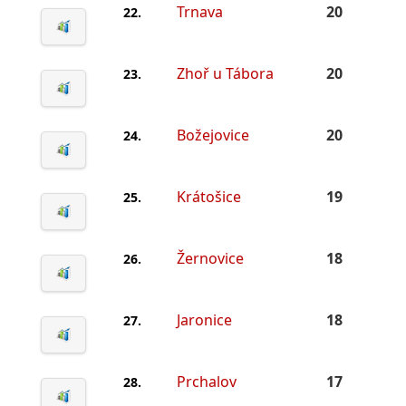
Trnava
20
22.
Zhoř u Tábora
20
23.
Božejovice
20
24.
Krátošice
19
25.
Žernovice
18
26.
Jaronice
18
27.
Prchalov
17
28.