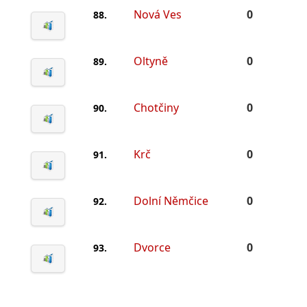
Nová Ves
0
88.
Oltyně
0
89.
Chotčiny
0
90.
Krč
0
91.
Dolní Němčice
0
92.
Dvorce
0
93.