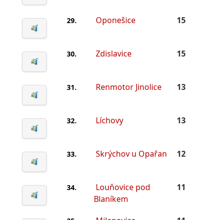
Oponešice
15
29.
Zdislavice
15
30.
Renmotor Jinolice
13
31.
Líchovy
13
32.
Skrýchov u Opařan
12
33.
Louňovice pod
11
34.
Blaníkem