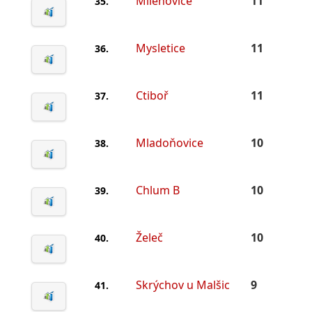
Milenovice
11
35.
Mysletice
11
36.
Ctiboř
11
37.
Mladoňovice
10
38.
Chlum B
10
39.
Želeč
10
40.
Skrýchov u Malšic
9
41.