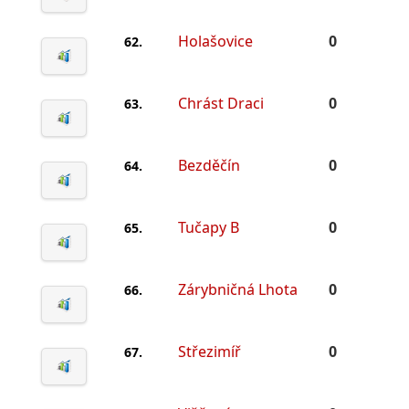
Holašovice
0
62.
Chrást Draci
0
63.
Bezděčín
0
64.
Tučapy B
0
65.
Zárybničná Lhota
0
66.
Střezimíř
0
67.