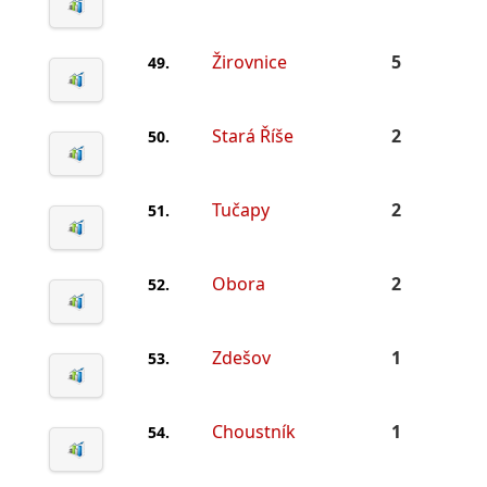
Žirovnice
5
49.
Stará Říše
2
50.
Tučapy
2
51.
Obora
2
52.
Zdešov
1
53.
Choustník
1
54.