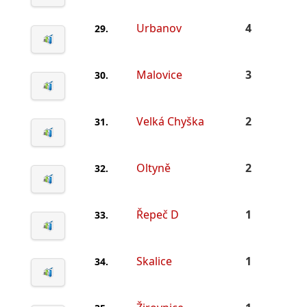
Urbanov
4
29.
Malovice
3
30.
Velká Chyška
2
31.
Oltyně
2
32.
Řepeč D
1
33.
Skalice
1
34.